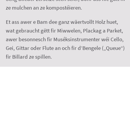
ze mulchen an ze kompostéieren.
Et ass awer e Bam dee ganz wäertvollt Holz huet,
wat gebraucht gëtt fir Miwwelen, Plackag a Parket,
awer besonnesch fir Muséksinstrumenter wéi Cello,
Gei, Gittar oder Flute an och fir d’Bengele („Queue“)
fir Billard ze spillen.