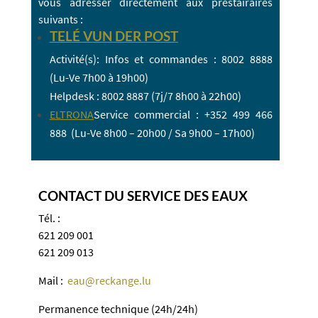
vous adresser directement aux prestairaires
suivants :
TELÉ VUN DER POST
Activité(s): Infos et commandes : 8002 8888
(Lu-Ve 7h00 à 19h00)
Helpdesk : 8002 8887 (7j/7 8h00 à 22h00)
ELTRONA​
​Service commercial : +352 499 466
888 (Lu-Ve 8h00 – 20h00 / Sa 9h00 – 17h00)
CONTACT DU SERVICE DES EAUX
Tél. :
621 209 001
621 209 013
Mail :
eau@reckange.lu
Permanence technique (24h/24h)