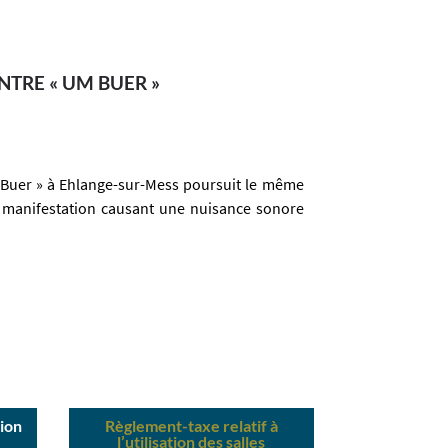
NTRE « UM BUER »
 Buer » à Ehlange-sur-Mess poursuit le même
e manifestation causant une nuisance sonore
ion
Règlement-taxe relatif à
l’utilisation des salles