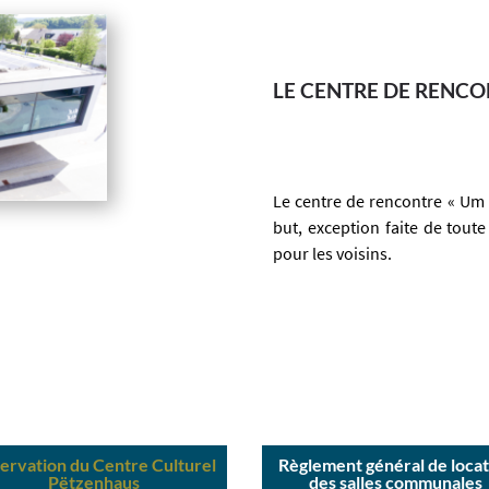
LE CENTRE DE RENCO
Le centre de rencontre « Um
but, exception faite de tout
pour les voisins.
ervation du Centre Culturel
Règlement général de locat
Pëtzenhaus
des salles communales