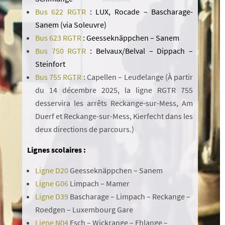
Bus 622 RGTR
: LUX, Rocade – Bascharage-
Sanem (via Soleuvre)
Bus 623 RGTR
: Geesseknäppchen – Sanem
Bus 750 RGTR
: Belvaux/Belval – Dippach –
Steinfort
Bus 755 RGTR
: Capellen – Leudelange (À partir
du 14 décembre 2025, la ligne RGTR 755
desservira les arrêts Reckange-sur-Mess, Am
Duerf et Reckange-sur-Mess, Kierfecht dans les
deux directions de parcours.)
Lignes scolaires :
Ligne D20
Geesseknäppchen – Sanem
Ligne G06
Limpach – Mamer
Ligne D39
Bascharage – Limpach – Reckange –
Roedgen – Luxembourg Gare
Ligne N04
Esch – Wickrange – Ehlange –