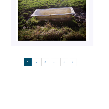
1
2
3
…
6
›