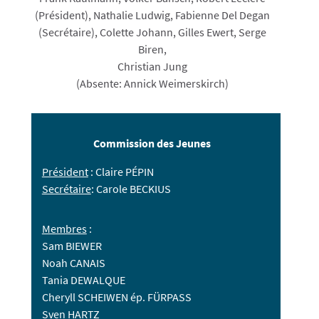
(Président), Nathalie Ludwig, Fabienne Del Degan
(Secrétaire), Colette Johann, Gilles Ewert, Serge
Biren,
Christian Jung
(Absente: Annick Weimerskirch)
Commission des Jeunes
Président
: Claire PÉPIN
Secrétaire
: Carole BECKIUS
Membres
:
Sam BIEWER
Noah CANAIS
Tania DEWALQUE
Cheryll SCHEIWEN ép. FÜRPASS
Sven HARTZ