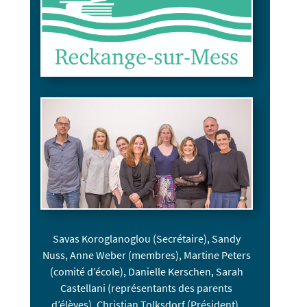
Savas Koroglanoglou (Secrétaire), Sandy
Nuss, Anne Weber (membres), Martine Peters
(comité d’école), Danielle Kerschen, Sarah
Castellani (représentants des parents
d’élèves), Christian Tolksdorf (Président),