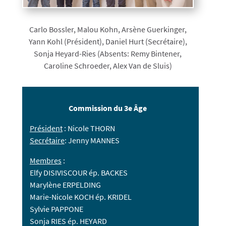
Carlo Bossler, Malou Kohn, Arsène Guerkinger,
Yann Kohl (Président), Daniel Hurt (Secrétaire),
Sonja Heyard-Ries (Absents: Remy Bintener,
Caroline Schroeder, Alex Van de Sluis)
Commission du 3e Âge
Président
: Nicole THORN
Secrétaire
: Jenny MANNES
Membres
:
Elfy DISIVISCOUR ép. BACKES
Marylène ERPELDING
Marie-Nicole KOCH ép. KRIDEL
Sylvie PAPPONE
Sonja RIES ép. HEYARD