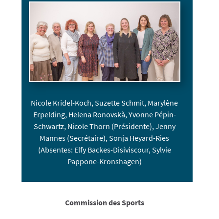
Nicole Kridel-Koch, Suzette Schmit, Marylène
Erpelding, Helena Ronovskà, Yvonne Pépin-
Schwartz, Nicole Thorn (Présidente),
Jenny
Mannes (Secrétaire), Sonja Heyard-Ries
(Absentes: Elfy Backes-Disiviscour, Sylvie
Pappone-Kronshagen)
Commission des Sports