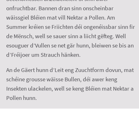
onfruchtbar. Bannen dran sinn onscheinbar
wäissgiel Bléien mat vill Nektar a Pollen. Am
Summer kréien se Friichten déi ongenéissbar sinn fir
de Mënsch, well se sauer sinn a liicht gëfteg. Well
esouguer d’Vullen se net gär hunn, bleiwen se bis an
d’Fréijoer um Strauch hänken.
An de Gäert hunn d’Leit eng Zuuchtform dovun, mat
schéine grousse wäisse Bullen, déi awer keng
Insekten ulackelen, well se keng Bléien mat Nektar a
Pollen hunn.