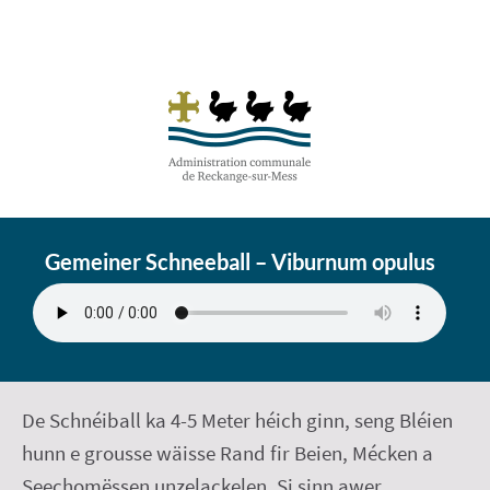
Gemeiner Schneeball – Viburnum opulus
De Schnéiball ka 4-5 Meter héich ginn, seng Bléien
hunn e grousse wäisse Rand fir Beien, Mécken a
Seechomëssen unzelackelen. Si sinn awer