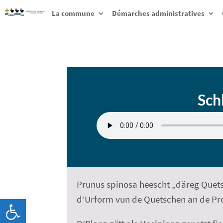
La commune
Démarches administratives
Sch
Prunus spinosa heescht „däreg Quets
d’Urform vun de Quetschen an de P
Ouvrir la barre d’outils