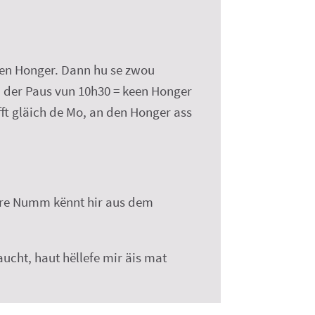
keen Honger. Dann hu se zwou
an der Paus vun 10h30 = keen Honger
ft gläich de Mo, an den Honger ass
hire Numm kënnt hir aus dem
aucht, haut hëllefe mir äis mat