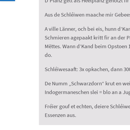
D’Planz gëtt als Heelplanz genotzt fi
Aus de Schléiwen maache mir Gebeess
A ville Länner, och bei eis, hunn d’
Schmieren agepaakt kritt fir an der P
Mëttes. Wann d’Kand beim Opstoen 1 L
do.
Schléiwesaaft: 3x opkachen, dann 300
De Numm „Schwarzdorn“ krut en weins
Indogermaneschen slei = blo an a Ju
Fréier gouf et echten, deiere Schléiwe
Essenzen aus.