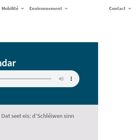
Mobilité
Environnement
Contact
ndar
at seet eis: d’Schléiwen sinn