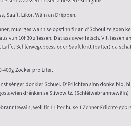
r bessert Waasserloossen a bessere Stullgank.
, Saaft, Likör, Wäin an Drëppen.
Kanner, muerges wann se opstinn fir an d’Schoul ze goen 
aus vun 10h30 z’iessen. Dat ass awer falsch. Vill iessen 
äffel Schléiwegebeess oder Saaft kritt (batter) da schaf
-400g Zocker pro Liter.
t sénger donkler Schuel. D’Friichten sinn donkelblo, 
goslawien drénken se Sliwowitz. (Schléiwebranntewäin)
branntewäin, well fir 1 Liter hu se 1 Zenner Friichte gebr