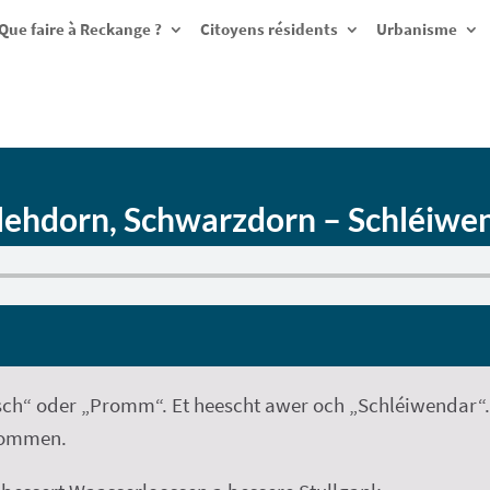
Que faire à Reckange ?
Citoyens résidents
Urbanisme
lehdorn, Schwarzdorn – Schléiwe
ch“ oder „Promm“. Et heescht awer och „Schléiwendar“. D
rommen.