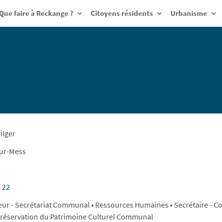
Que faire à Reckange ?
Citoyens résidents
Urbanisme
ilger
ur-Mess
- 22
ur - Secrétariat Communal • Ressources Humaines • Secrétaire - C
a Préservation du Patrimoine Culturel Communal