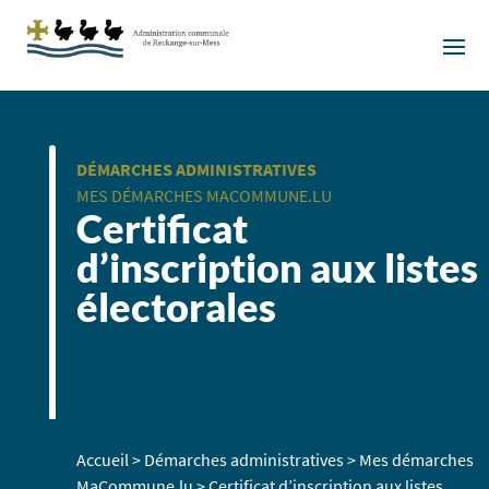
DÉMARCHES ADMINISTRATIVES
MES DÉMARCHES MACOMMUNE.LU
Certificat
d’inscription aux listes
électorales
Accueil
>
Démarches administratives
>
Mes démarches
MaCommune.lu
>
Certificat d’inscription aux listes