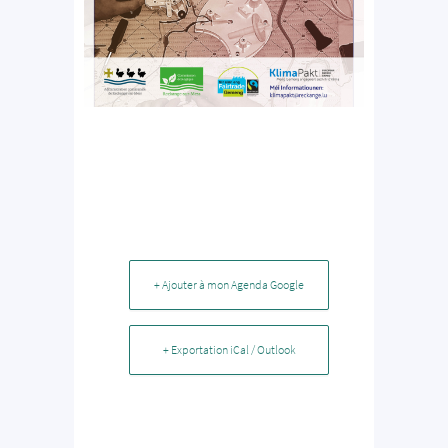
+ Ajouter à mon Agenda Google
+ Exportation iCal / Outlook