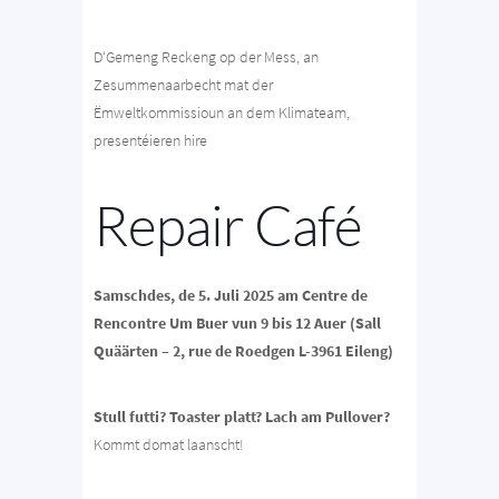
D‘Gemeng Reckeng op der Mess, an
Zesummenaarbecht mat der
Ëmweltkommissioun an dem Klimateam,
presentéieren hire
Repair Café
Samschdes, de 5. Juli 2025 am Centre de
Rencontre Um Buer vun 9 bis 12 Auer (Sall
Quäärten – 2, rue de Roedgen L-3961 Eileng)
Stull futti? Toaster platt? Lach am Pullover?
Kommt domat laanscht!