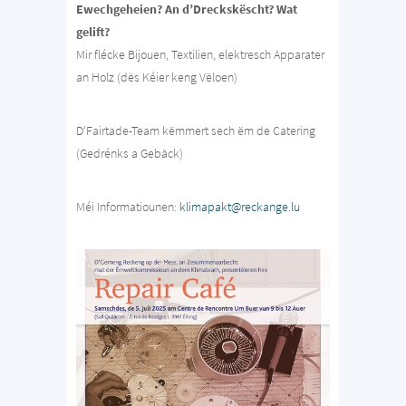
Ewechgeheien? An d’Dreckskëscht? Wat
gelift?
Mir flécke Bijouen, Textilien, elektresch Apparater
an Holz (dës Kéier keng Vëloen)
D‘Fairtade-Team këmmert sech ëm de Catering
(Gedrénks a Gebäck)
Méi Informatiounen:
klimapakt@reckange.lu