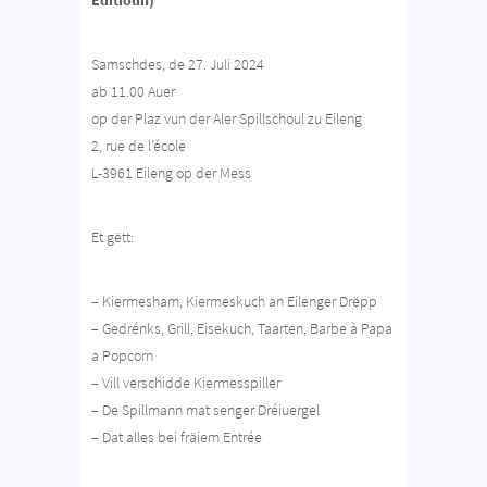
Samschdes, de 27. Juli 2024
ab 11.00 Auer
op der Plaz vun der Aler Spillschoul zu Eileng
2, rue de l’école
L-3961 Eileng op der Mess
Et gëtt:
– Kiermesham, Kiermeskuch an Eilenger Drëpp
– Gedrénks, Grill, Eisekuch, Taarten, Barbe à Papa
a Popcorn
– Vill verschidde Kiermesspiller
– De Spillmann mat senger Dréiuergel
– Dat alles bei fräiem Entrée