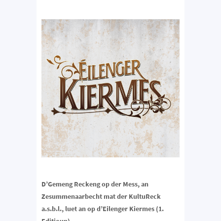
D’Gemeng Reckeng op der Mess, an
Zesummenaarbecht mat der KultuReck
a.s.b.l., luet an op d’Eilenger Kiermes (1.
Editioun)