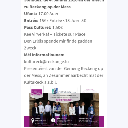
zu Reckeng op der Mess
Ufank:
17.00 Auer
Entrée:
15€ • Entrée <18 Joer: 5€
Pass Culturel:
1,50€
Kee Virverkaf – Tickete sur Place
Den Erléis spende mir fir de gudden
Zweck
Méi Informatiounen:
kultureck@reckange.lu
Presentéiert vun der Gemeng Reckeng op
der Mess, an Zesummenaarbecht mat der
KultuReck a.s.b.l.