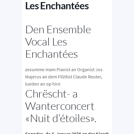
Les Enchantées
Den Ensemble
Vocal Les
Enchantées
zesumme mam Pianist an Organist Jos
Majerus an dem Flüttist Claude Reuter,
lueden an op hire
Chrëscht- a
Wanterconcert
«Nuit d‘étoiles».
Sonndes, de 4. Januar 2026 an der Kierch