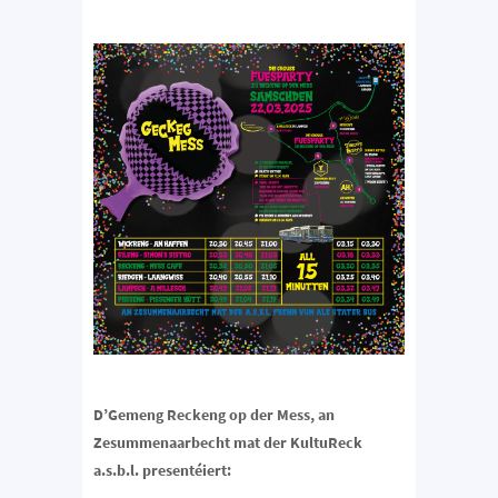
D’Gemeng Reckeng op der Mess, an
Zesummenaarbecht mat der KultuReck
a.s.b.l. presentéiert: