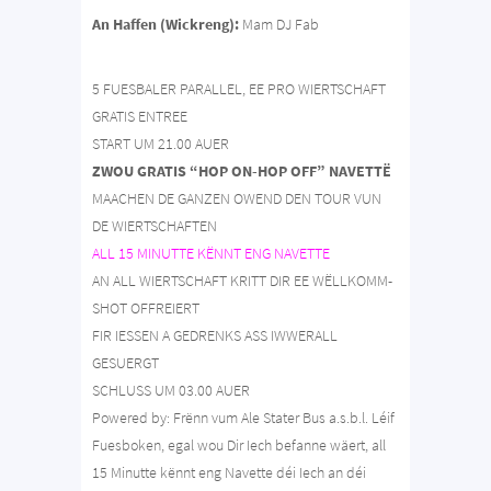
An Haffen (Wickreng):
Mam DJ Fab
5 FUESBALER PARALLEL, EE PRO WIERTSCHAFT
GRATIS ENTREE
START UM 21.00 AUER
ZWOU GRATIS “HOP ON-HOP OFF” NAVETTË
MAACHEN DE GANZEN OWEND DEN TOUR VUN
DE WIERTSCHAFTEN
ALL 15 MINUTTE KËNNT ENG NAVETTE
AN ALL WIERTSCHAFT KRITT DIR EE WËLLKOMM-
SHOT OFFREIERT
FIR IESSEN A GEDRENKS ASS IWWERALL
GESUERGT
SCHLUSS UM 03.00 AUER
Powered by: Frënn vum Ale Stater Bus a.s.b.l. Léif
Fuesboken, egal wou Dir Iech befanne wäert, all
15 Minutte kënnt eng Navette déi Iech an déi