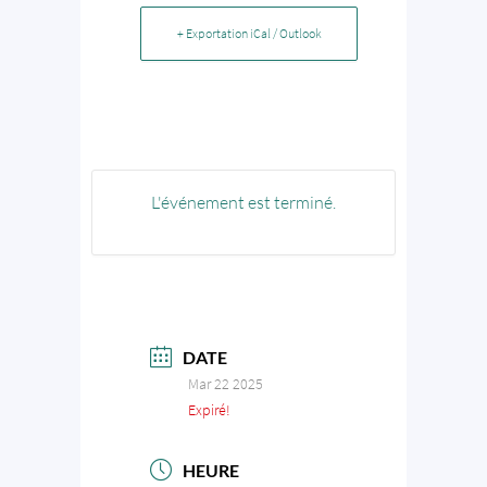
+ Exportation iCal / Outlook
L'événement est terminé.
DATE
Mar 22 2025
Expiré!
HEURE