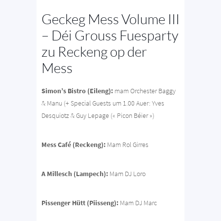
Geckeg Mess Volume III
– Déi Grouss Fuesparty
zu Reckeng op der
Mess
Simon’s Bistro (Eileng):
mam Orchester Baggy
& Manu (+ Special Guests um 1.00 Auer: Yves
Desquiotz & Guy Lepage (« Picon Béier »)
Mess Café (Reckeng):
Mam Rol Girres
A Millesch (Lampech):
Mam DJ Loro
Pissenger Hütt (Piisseng):
Mam DJ Marc