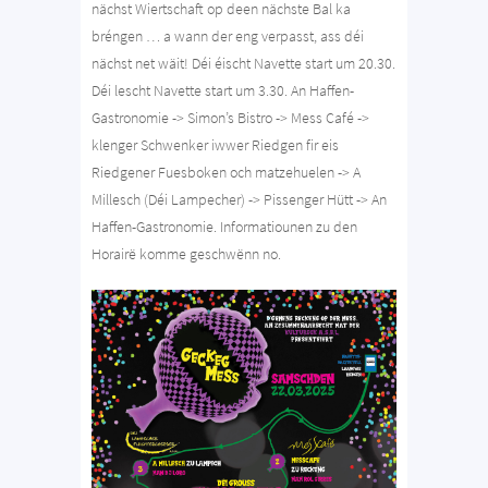
nächst Wiertschaft op deen nächste Bal ka
bréngen … a wann der eng verpasst, ass déi
nächst net wäit! Déi éischt Navette start um 20.30.
Déi lescht Navette start um 3.30.
An Haffen-
Gastronomie
->
Simon’s Bistro
->
Mess Café
->
klenger Schwenker iwwer Riedgen fir eis
Riedgener Fuesboken och matzehuelen
->
A
Millesch (
Déi Lampecher
)
->
Pissenger Hütt
->
An
Haffen-Gastronomie.
Informatiounen zu den
Horairë komme geschwënn no.