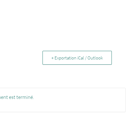
+ Exportation iCal / Outlook
ent est terminé.