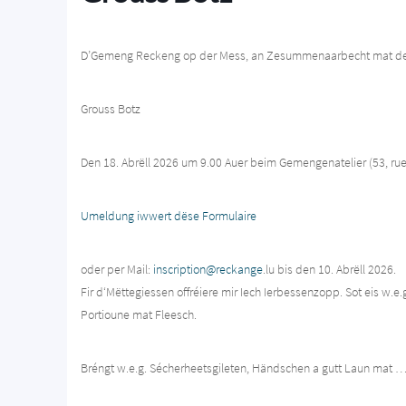
D’Gemeng Reckeng op der Mess, an Zesummenaarbecht mat der 
Grouss Botz
Den 18. Abrëll 2026 um 9.00 Auer beim Gemengenatelier (53, rue
Umeldung iwwert dëse Formulaire
oder per Mail:
inscription@reckange
.lu bis den 10. Abrëll 2026.
Fir d‘Mëttegiessen offréiere mir Iech Ierbessenzopp. Sot eis w.e
Portioune mat Fleesch.
Bréngt w.e.g. Sécherheetsgileten, Händschen a gutt Laun mat … a