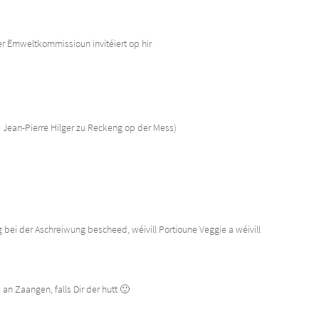
Ëmweltkommissioun invitéiert op hir
 Jean-Pierre Hilger zu Reckeng op der Mess)
.g bei der Aschreiwung bescheed, wéivill Portioune Veggie a wéivill
n Zaangen, falls Dir der hutt 🙂