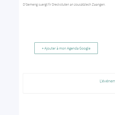
D’Gemeng suergt fir Dreckstuten an zousätzlech Zaangen.
+ Ajouter à mon Agenda Google
L'événem