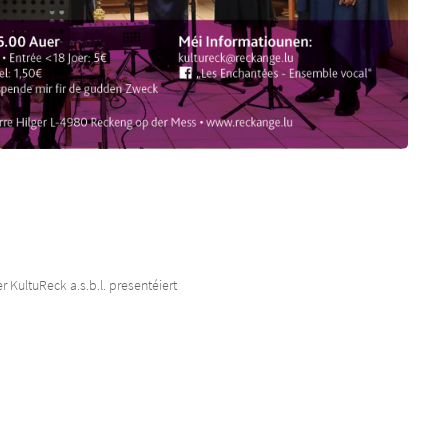
ultuReck a.s.b.l. presentéiert