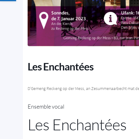
Les Enchantées
D’Gemeng Reckeng op der Mess, an Zesummenaarbecht mat der K
Ensemble vocal
Les Enchantées