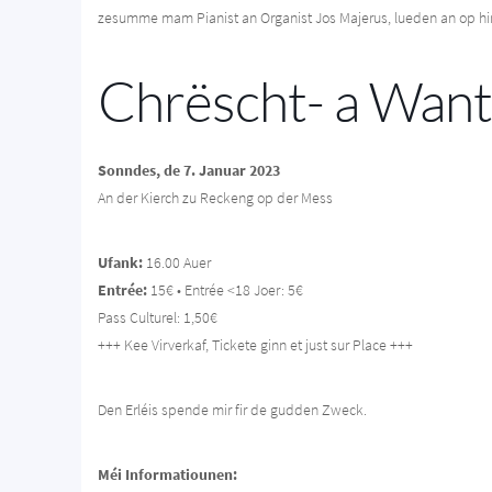
zesumme mam Pianist an Organist Jos Majerus, lueden an op hi
Chrëscht- a Want
Sonndes, de 7. Januar 2023
An der Kierch zu Reckeng op der Mess
Ufank:
16.00 Auer
Entrée:
15€ • Entrée <18 Joer: 5€
Pass Culturel: 1,50€
+++ Kee Virverkaf, Tickete ginn et just sur Place +++
Den Erléis spende mir fir de gudden Zweck.
Méi Informatiounen: