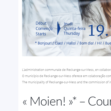
L’administration communale de Reckange-sur-Mess, en collabora
O município de Reckange-sur-Mess oferece em colaboração com
The municipality of Reckange-sur-Mess and the commission of in
« Moien! »* – Cou