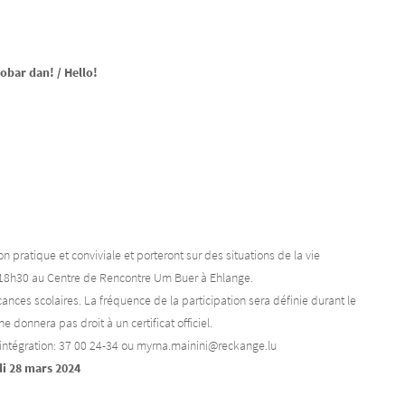
Dobar dan! / Hello!
 pratique et conviviale et porteront sur des situations de la vie
à 18h30 au Centre de Rencontre Um Buer à Ehlange.
ances scolaires. La fréquence de la participation sera définie durant le
e donnera pas droit à un certificat officiel.
l’intégration: 37 00 24-34 ou myrna.mainini@reckange.lu
di 28 mars 2024