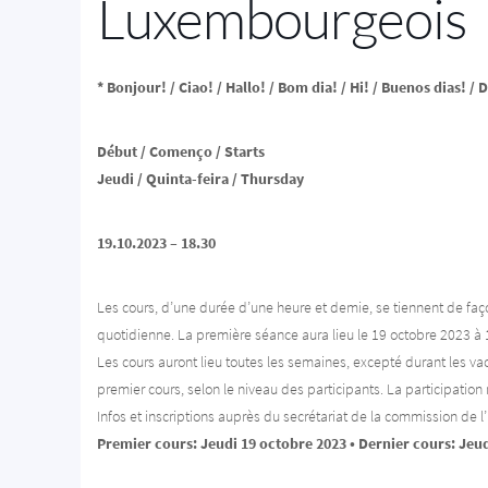
Luxembourgeois
* Bonjour! / Ciao! / Hallo! / Bom dia! / Hi! / Buenos dias! / 
Début / Començo / Starts
Jeudi / Quinta-feira / Thursday
19.10.2023 – 18.30
Les cours, d’une durée d’une heure et demie, se tiennent de façon
quotidienne. La première séance aura lieu le 19 octobre 2023 
Les cours auront lieu toutes les semaines, excepté durant les vac
premier cours, selon le niveau des participants. La participation n
Infos et inscriptions auprès du secrétariat de la commission de 
Premier cours: Jeudi 19 octobre 2023 • Dernier cours: Jeu