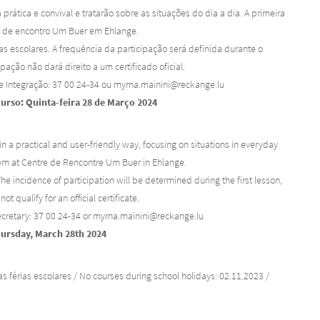
rática e convival e tratarão sobre as situações do dia a dia. A primeira
o de encontro Um Buer em Ehlange.
as escolares. A frequência da participação será definida durante o
ação não dará direito a um certificado oficial.
de Integração: 37 00 24-34 ou myrna.mainini@reckange.lu
curso: Quinta-feira 28 de Março 2024
in a practical and user-friendly way, focusing on situations in everyday
0 pm at Centre de Rencontre Um Buer in Ehlange.
e incidence of participation will be determined during the first lesson,
 qualify for an official certificate.
secretary: 37 00 24-34 or myrna.mainini@reckange.lu
Thursday, March 28th 2024
s férias escolares / No courses during school holidays: 02.11.2023 /