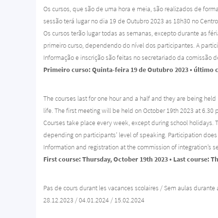
Os cursos, que são de uma hora e meia, são realizados de forma p
sessão terá lugar no dia 19 de Outubro 2023 as 18h30 no Centr
Os cursos terão lugar todas as semanas, excepto durante as féri
primeiro curso, dependendo do nível dos participantes. A particip
Informação e inscrição são feitas no secretariado da comissão 
Primeiro curso: Quinta-feira 19 de Outubro 2023 • último 
The courses last for one hour and a half and they are being held 
life. The first meeting will be held on October 19th 2023 at 6.3
Courses take place every week, except during school holidays. Th
depending on participants’ level of speaking. Participation does not
Information and registration at the commission of integration’s 
First course: Thursday, October 19th 2023 • Last course: 
Pas de cours durant les vacances scolaires / Sem aulas durante a
28.12.2023 / 04.01.2024 / 15.02.2024