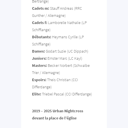
Bertrange)
Cadets m:
Stauff Andreas (RRC
Gunther / Allemagne)
Cadets f:
Lamborelle Nathalie (LP
Schifflange)
Débutants:
Heymans Cyrille (LP
Schifflange)
Dames:
Godart Suzie (UC Dippach)
Juniors:
Ernster Marc (LC Kayl)
Masters:
Becker Norbert (Schwalbe
Trier / Allemagne)
Espoirs:
Theis Christian (CCI
Differdange)
Elite:
Triebel Pascal (CCI Differdange)
2019 – 2025 Urban Nightcross
devant la place de l’église