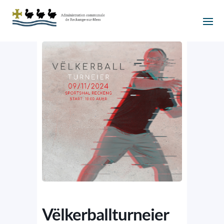
Vëlkerballturneier