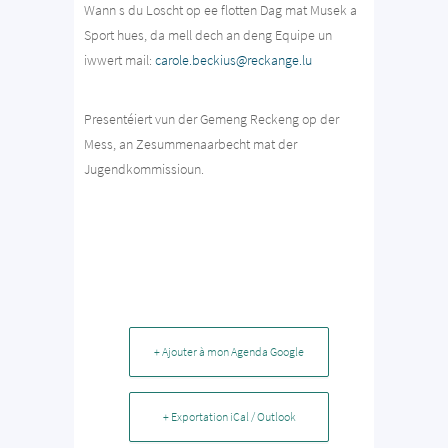
Wann s du Loscht op ee flotten Dag mat Musek a
Sport hues, da mell dech an deng Equipe un
iwwert mail:
carole.beckius@reckange.lu
Presentéiert vun der Gemeng Reckeng op der
Mess, an Zesummenaarbecht mat der
Jugendkommissioun.
+ Ajouter à mon Agenda Google
+ Exportation iCal / Outlook