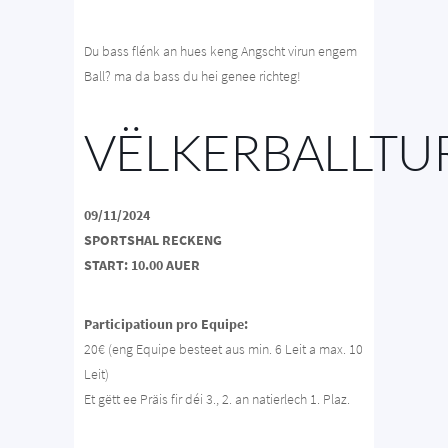
Du bass flénk an hues keng Angscht virun engem
Ball? ma da bass du hei genee richteg!
VËLKERBALLTU
09/11/2024
SPORTSHAL RECKENG
START: 10.00 AUER
Participatioun pro Equipe:
20€ (eng Equipe besteet aus min. 6 Leit a max. 10
Leit)
Et gëtt ee Präis fir déi 3., 2. an natierlech 1. Plaz.