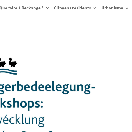
Que faire à Reckange ?
Citoyens résidents
Urbanisme