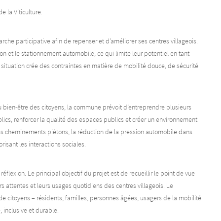
e la Viticulture.
 participative afin de repenser et d’améliorer ses centres villageois.
n et le stationnement automobile, ce qui limite leur potentiel en tant
e situation crée des contraintes en matière de mobilité douce, de sécurité
u bien-être des citoyens, la commune prévoit d’entreprendre plusieurs
ublics, renforcer la qualité des espaces publics et créer un environnement
des cheminements piétons, la réduction de la pression automobile dans
risant les interactions sociales.
éflexion. Le principal objectif du projet est de recueillir le point de vue
s attentes et leurs usages quotidiens des centres villageois. Le
de citoyens – résidents, familles, personnes âgées, usagers de la mobilité
 inclusive et durable.