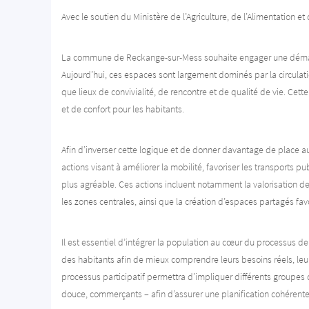
Avec le soutien du Ministère de l’Agriculture, de l’Alimentation et d
La commune de Reckange-sur-Mess souhaite engager une démarche
Aujourd’hui, ces espaces sont largement dominés par la circulatio
que lieux de convivialité, de rencontre et de qualité de vie. Cett
et de confort pour les habitants.
Afin d’inverser cette logique et de donner davantage de place a
actions visant à améliorer la mobilité, favoriser les transports p
plus agréable. Ces actions incluent notamment la valorisation 
les zones centrales, ainsi que la création d’espaces partagés favo
Il est essentiel d’intégrer la population au cœur du processus de r
des habitants afin de mieux comprendre leurs besoins réels, leur
processus participatif permettra d’impliquer différents groupes 
douce, commerçants – afin d’assurer une planification cohérente,