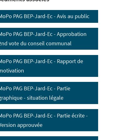
MoPo PAG BEP-Jard-Ec - Avis au public
MoPo PAG BEP-Jard-Ec - Approbation
2nd vote du conseil communal
MoPo PAG BEP-Jard-Ec - Rapport de
motivation
MoPo PAG BEP-Jard-Ec - Partie
graphique - situation légale
MoPo PAG BEP-Jard-Ec - Partie écrite -
Version approuvée