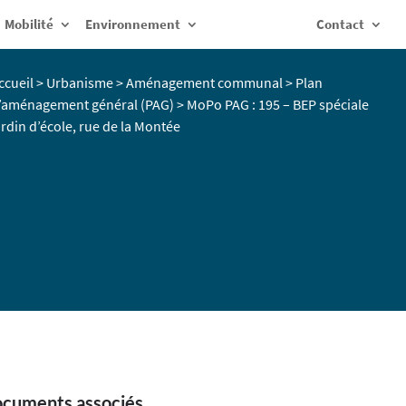
Mobilité
Environnement
Contact
ccueil
>
Urbanisme
>
Aménagement communal
>
Plan
’aménagement général (PAG)
>
MoPo PAG : 195 – BEP spéciale
ardin d’école, rue de la Montée
cuments associés