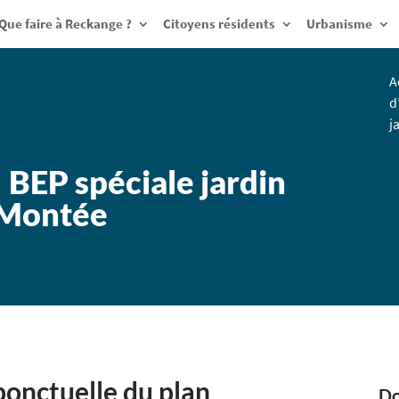
Que faire à Reckange ?
Citoyens résidents
Urbanisme
A
d
j
BEP spéciale jardin
a Montée
ponctuelle du plan
Do