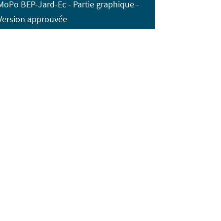
MoPo BEP-Jard-Ec - Partie graphique -
Version approuvée