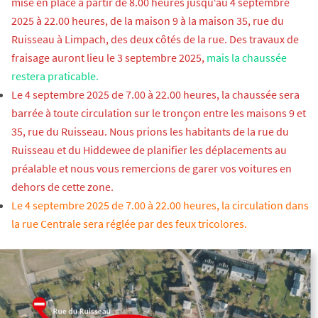
mise en place à partir de 8.00 heures jusqu‘au 4 septembre
2025 à 22.00 heures, de la maison 9 à la maison 35, rue du
Ruisseau à Limpach, des deux côtés de la rue. Des travaux de
fraisage auront lieu le 3 septembre 2025,
mais la chaussée
restera praticable.
Le 4 septembre 2025 de 7.00 à 22.00 heures, la chaussée sera
barrée à toute circulation sur le tronçon entre les maisons 9 et
35, rue du Ruisseau. Nous prions les habitants de la rue du
Ruisseau et du Hiddewee de planifier les déplacements au
préalable et nous vous remercions de garer vos voitures en
dehors de cette zone.
Le 4 septembre 2025 de 7.00 à 22.00 heures, la circulation dans
la rue Centrale sera réglée par des feux tricolores.