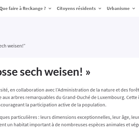
Que faire à Reckange ?
Citoyens résidents
Urbanisme
ech weisen!”
sse sech weisen! »
sité, en collaboration avec l’Administration de la nature et des for
e aux arbres remarquables du Grand-Duché de Luxembourg. Cette ini
ncourageant la participation active de la population.
ques particulières : leurs dimensions exceptionnelles, leur âge, leu
nt un habitat important à de nombreuses espèces animales et végéta