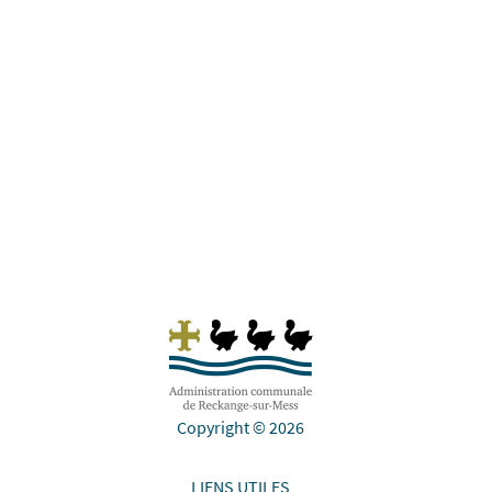
Schifflange Les mesures suivantes seront
prises pendant la durée des travaux: Les
courses d’autobus concernées en provenance
de Schifflange seront déviées à Ehlange/Mess
à gauche...
Copyright © 2026
LIENS UTILES