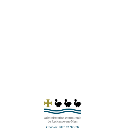
+++ Mise à jour du 23 juillet 2026 +++ Ligne de
bus RGTR 612, LUX, Gare - Pontpierre -
Schifflange Les mesures suivantes seront
prises pendant la durée des travaux: Les
courses d’autobus concernées en provenance
de Schifflange seront déviées à Ehlange/Mess
à gauche...
Copyright © 2026