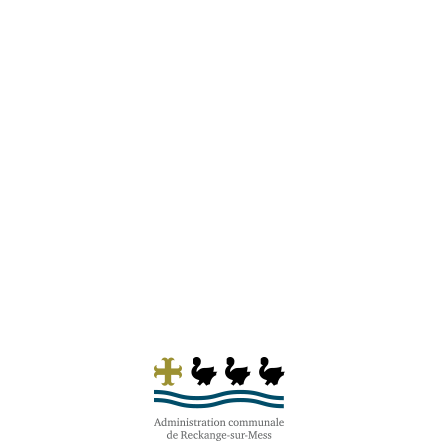
+++ Mise à jour du 23 juillet 2026 +++ Ligne de
bus RGTR 612, LUX, Gare - Pontpierre -
Schifflange Les mesures suivantes seront
prises pendant la durée des travaux: Les
courses d’autobus concernées en provenance
de Schifflange seront déviées à Ehlange/Mess
à gauche...