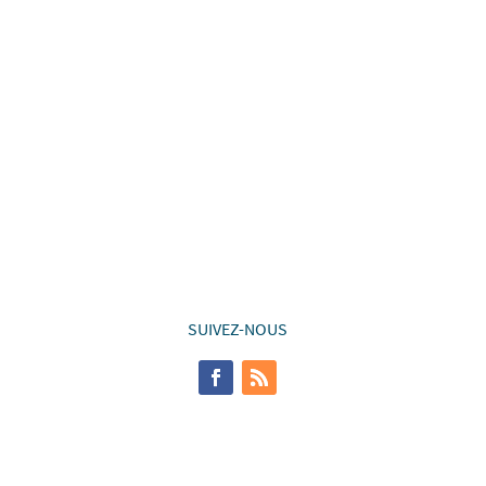
esures suivantes seront prises
éviées à Ehlange/Mess à gauche...
SUIVEZ-NOUS