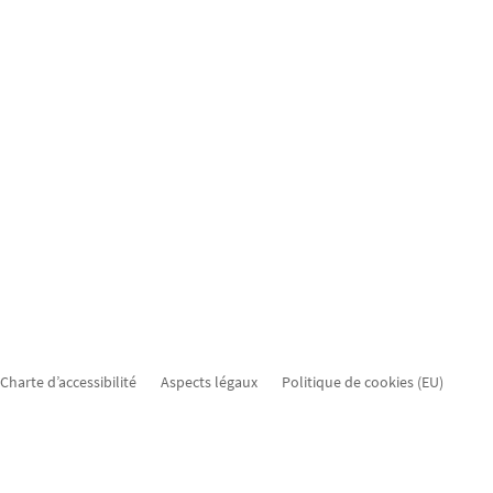
+ Ligne de bus RGTR 612, LUX, Gare - Pontpierre - Schifflange Les m
ourses d’autobus concernées en provenance de Schifflange seront d
Charte d’accessibilité
Aspects légaux
Politique de cookies (EU)