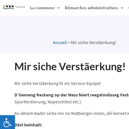
La commune
Démarches administratives
Accueil
>
Mir siche Verstäerkung!
Mir siche Verstäerkung!
Mir siche Verstäerkung fir eis Service-Equipe!
D’Gemeng Reckeng op der Mess feiert reegelméisseg Fest
Sportleréierung, Nopeschfest etc.).
An dësem Kader siche mir no Matbierger.innen, déi bereet 
Ouvrir la barre d’outils
Dëst beinhalt: