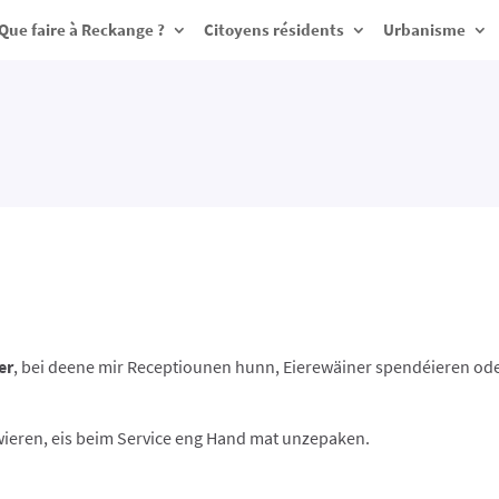
Que faire à Reckange ?
Citoyens résidents
Urbanisme
er
, bei deene mir Receptiounen hunn, Eierewäiner spendéieren ode
wieren, eis beim Service eng Hand mat unzepaken.