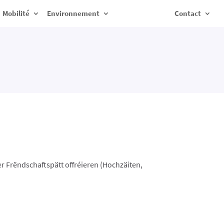
Mobilité
Environnement
Contact
r Frëndschaftspätt offréieren (Hochzäiten,