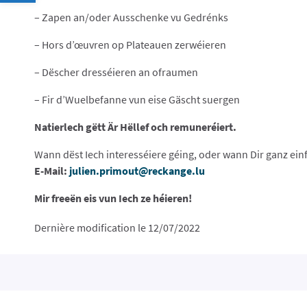
– Zapen an/oder Ausschenke vu Gedrénks
– Hors d’œuvren op Plateauen zerwéieren
– Dëscher dresséieren an ofraumen
– Fir d’Wuelbefanne vun eise Gäscht suergen
Natierlech gëtt Är Hëllef och remuneréiert.
Wann dëst Iech interesséiere géing, oder wann Dir ganz ei
E-Mail:
julien.primout@reckange.lu
Mir freeën eis vun Iech ze héieren!
Dernière modification le 12/07/2022