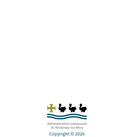
+++ Mise à jour du 23 juillet 2026 +++ Ligne de
bus RGTR 612, LUX, Gare - Pontpierre -
Schifflange Les mesures suivantes seront
prises pendant la durée des travaux: Les
courses d’autobus concernées en provenance
de Schifflange seront déviées à Ehlange/Mess
à gauche...
Copyright © 2026