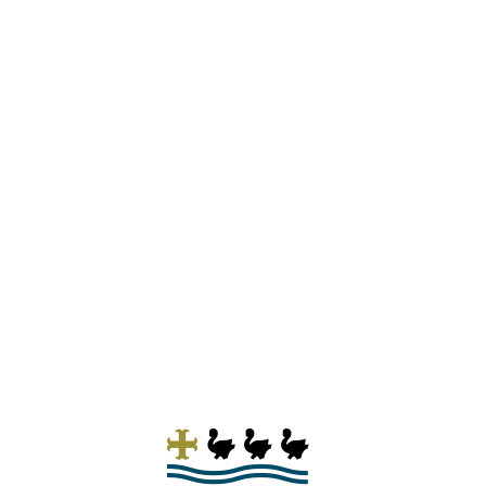
+++ Mise à jour du 23 juillet 2026 +++ Ligne de
bus RGTR 612, LUX, Gare - Pontpierre -
Schifflange Les mesures suivantes seront
prises pendant la durée des travaux: Les
courses d’autobus concernées en provenance
de Schifflange seront déviées à Ehlange/Mess
à gauche...