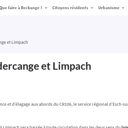
Que faire à Reckange ?
Citoyens résidents
Urbanisme
nge et Limpach
dercange et Limpach
ce et d’élagage aux abords du CR106, le service régional d’Esch-sur
 Limpach sera barrée à toute circulation dans les deux sens du
lun