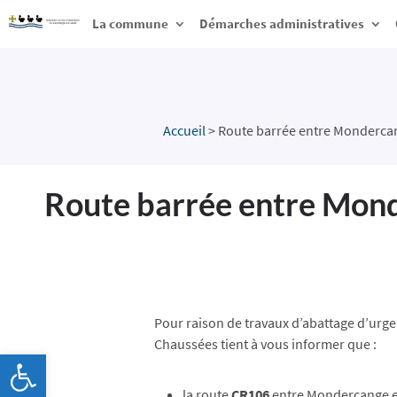
La commune
Démarches administratives
Accueil
>
Route barrée entre Monderca
Route barrée entre Mon
Pour raison de travaux d’abattage d’urgen
Chaussées tient à vous informer que :
Ouvrir la barre d’outils
la route
CR106
entre Mondercange et